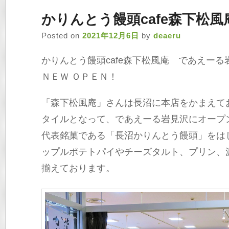
かりんとう饅頭cafe森下松風
Posted on
2021年12月6日
by
deaeru
かりんとう饅頭cafe森下松風庵 であえーる
ＮＥＷ ＯＰＥＮ！
「森下松風庵」さんは長沼に本店をかまえて
タイルとなって、であえーる岩見沢にオープ
代表銘菓である「長沼かりんとう饅頭」をは
ップルポテトパイやチーズタルト、プリン、
揃えております。