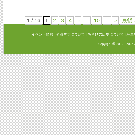
また情勢が落ち着き、開催の目途が立ちまし
きますので、どうぞよろしくお願い致します
カテゴリー:
お知らせ
,
イベント
４階学習広場の閉館について 5/
まで
Posted on
2021年5月14日
by
deaeru
北海道緊急事態宣言により、新型コロナウイ
広場は５月１６日（日）～６月２０日（日）
ご理解とご協力をお願いいたします。
カテゴリー:
お知らせ