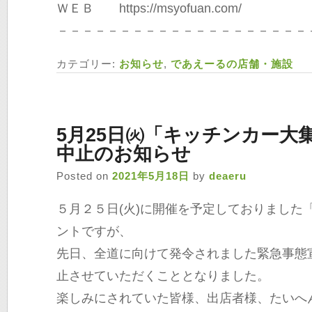
店内では、テイクアウトの他にも、ゆったり
インスペースもあります。
コーヒーやカフェラテ、紅茶に緑茶など、ド
す。
まちなかを眺めながら、ホッと一息つくのも
皆様のお越しを、お待ちしております！
－－－－－－－－－－－－－－－－－－－－
『かりんとう饅頭cafe森下松風庵』
であえーる岩見沢１階
営業時間 9：00～18：00(かりんとう饅頭の
ＴＥＬ 0126-38-5822
ＷＥＢ https://msyofuan.com/