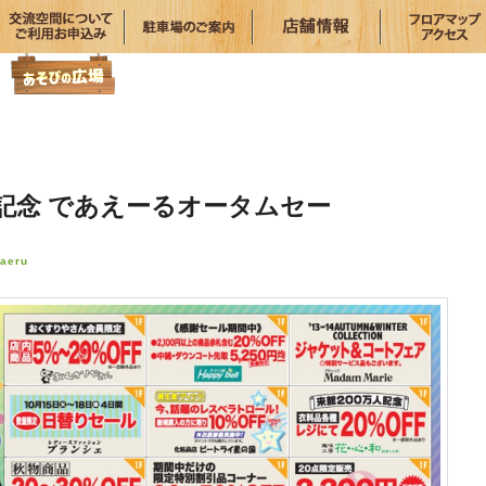
破記念 であえーるオータムセー
aeru