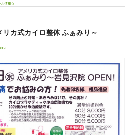
ール情報☆
] アメリカ式カイロ整体 ふぁみり～
eru