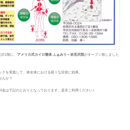
見沢1階に、
アメリカ式カイロ整体 ふぁみり～岩見沢院
がオープン致しました
ックを実践して、体全体における様々な症状に効果。
せんか？
料金は下記のとおりとなっております。是非ご利用ください♪