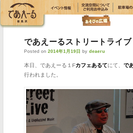
であえーるストリートライブ
Posted on
2014年1月19日
by
deaeru
本日、であえーる１F
カフェあるて
にて、
で
行われました。